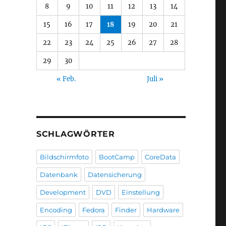
8
9
10
11
12
13
14
15
16
17
18
19
20
21
22
23
24
25
26
27
28
29
30
« Feb.
Juli »
SCHLAGWÖRTER
Bildschirmfoto
BootCamp
CoreData
Datenbank
Datensicherung
Development
DVD
Einstellung
Encoding
Fedora
Finder
Hardware