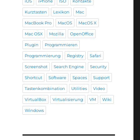
iOS
iPhone
ISO
Kontakte
Kurztasten
Lexikon
Mac
MacBook Pro
MacOS
MacOS X
Mac OSX
Mozilla
OpenOffice
Plugin
Programmieren
Programmierung
Registry
Safari
Screenshot
Search Engine
Security
Shortcut
Software
Spaces
Support
Tastenkombination
Utilities
Video
VirtualBox
Virtualisierung
VM
Wiki
Windows