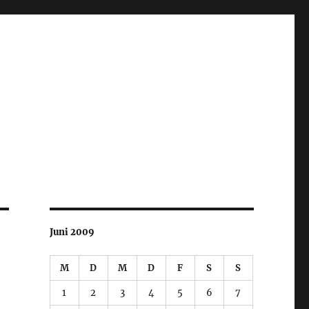
Juni 2009
M
D
M
D
F
S
S
1
2
3
4
5
6
7