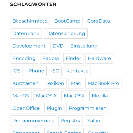
SCHLAGWÖRTER
Bildschirmfoto
BootCamp
CoreData
Datenbank
Datensicherung
Development
DVD
Einstellung
Encoding
Fedora
Finder
Hardware
iOS
iPhone
ISO
Kontakte
Kurztasten
Lexikon
Mac
MacBook Pro
MacOS
MacOS X
Mac OSX
Mozilla
OpenOffice
Plugin
Programmieren
Programmierung
Registry
Safari