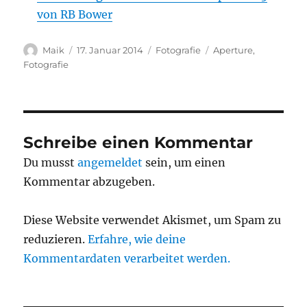
von RB Bower
Autor
Veröffentlicht
Kategorien
Schlagwörter
Maik
17. Januar 2014
Fotografie
Aperture
,
am
Fotografie
Schreibe einen Kommentar
Du musst
angemeldet
sein, um einen
Kommentar abzugeben.
Diese Website verwendet Akismet, um Spam zu
reduzieren.
Erfahre, wie deine
Kommentardaten verarbeitet werden.