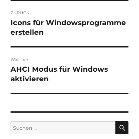
Beitragsnavigation
ZURÜCK
Icons für Windowsprogramme
Vorheriger
Beitrag:
erstellen
WEITER
AHCI Modus für Windows
Nächster
Beitrag:
aktivieren
SU
Suchen
nach: