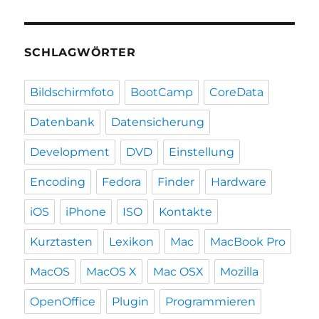
SCHLAGWÖRTER
Bildschirmfoto
BootCamp
CoreData
Datenbank
Datensicherung
Development
DVD
Einstellung
Encoding
Fedora
Finder
Hardware
iOS
iPhone
ISO
Kontakte
Kurztasten
Lexikon
Mac
MacBook Pro
MacOS
MacOS X
Mac OSX
Mozilla
OpenOffice
Plugin
Programmieren