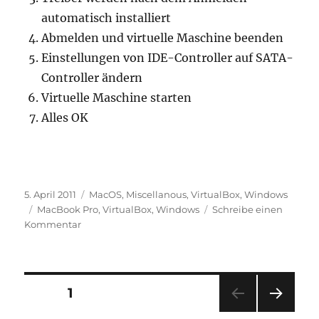
automatisch installiert
Abmelden und virtuelle Maschine beenden
Einstellungen von IDE-Controller auf SATA-
Controller ändern
Virtuelle Maschine starten
Alles OK
Veröffentlicht
Kategorien
5. April 2011
MacOS
,
Miscellanous
,
VirtualBox
,
Windows
am
Schlagwörter
MacBook Pro
,
VirtualBox
,
Windows
Schreibe einen
zu
Kommentar
Virtualbox
auf
neuem
MacBookPro
Seitennummerierung
SEITE
1