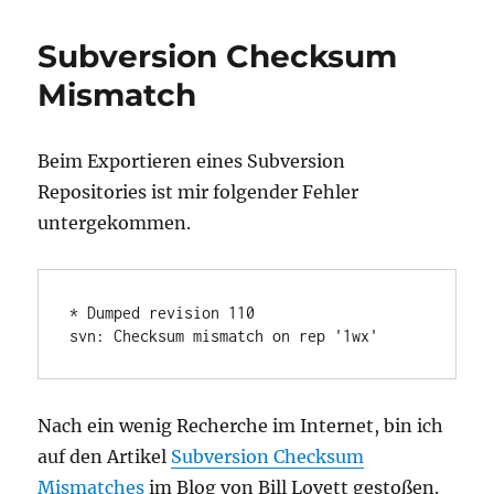
beim
Starten
Subversion Checksum
von
Windows
Mismatch
in
Parallels
Desktop
Beim Exportieren eines Subversion
Repositories ist mir folgender Fehler
untergekommen.
* Dumped revision 110

svn: Checksum mismatch on rep '1wx'
Nach ein wenig Recherche im Internet, bin ich
auf den Artikel
Subversion Checksum
Mismatches
im Blog von Bill Lovett gestoßen.