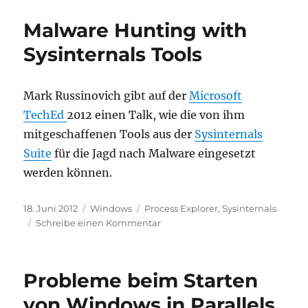
8
Release
Malware Hunting with
Preview
Sysinternals Tools
Mark Russinovich gibt auf der
Microsoft
TechEd
2012 einen Talk, wie die von ihm
mitgeschaffenen Tools aus der
Sysinternals
Suite
für die Jagd nach Malware eingesetzt
werden können.
Veröffentlicht
Kategorien
Schlagwörter
18. Juni 2012
Windows
Process Explorer
,
Sysinternals
am
zu
Schreibe einen Kommentar
Malware
Hunting
with
Probleme beim Starten
Sysinternals
Tools
von Windows in Parallels