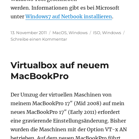
werden. Informationen gibt es bei Microsoft
unter
Windows7 auf Netbook installieren
.
Veröffentlicht
Kategorien
Schlagwörter
13. November 2011
MacOS
,
Windows
ISO
,
Windows
am
zu
Schreibe einen Kommentar
Windows
7
auf
Virtualbox auf neuem
USB
Stick
MacBookPro
Der Umzug der virtuellen Maschinen von
meinem MacBookPro 17″ (Mid 2008) auf mein
neues MacBookPro 17″ (Early 2011) erfordert
eine gravierende Einstellungsänderung. Bisher
wurden die Maschinen mit der Option VT-x AN
betrieben. Auf dem neuen MacBookPro führt