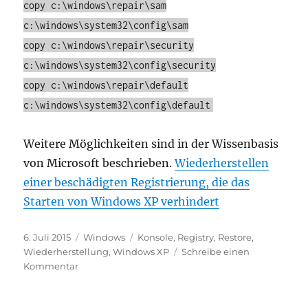
copy c:\windows\repair\sam
c:\windows\system32\config\sam
copy c:\windows\repair\security
c:\windows\system32\config\security
copy c:\windows\repair\default
c:\windows\system32\config\default
Weitere Möglichkeiten sind in der Wissenbasis
von Microsoft beschrieben.
Wiederherstellen
einer beschädigten Registrierung, die das
Starten von Windows XP verhindert
Veröffentlicht
Kategorien
Schlagwörter
6. Juli 2015
Windows
Konsole
,
Registry
,
Restore
,
am
Wiederherstellung
,
Windows XP
Schreibe einen
zu
Kommentar
Wiederherstellen
einer