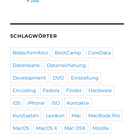
« Juli
SCHLAGWÖRTER
Bildschirmfoto
BootCamp
CoreData
Datenbank
Datensicherung
Development
DVD
Einstellung
Encoding
Fedora
Finder
Hardware
iOS
iPhone
ISO
Kontakte
Kurztasten
Lexikon
Mac
MacBook Pro
MacOS
MacOS X
Mac OSX
Mozilla