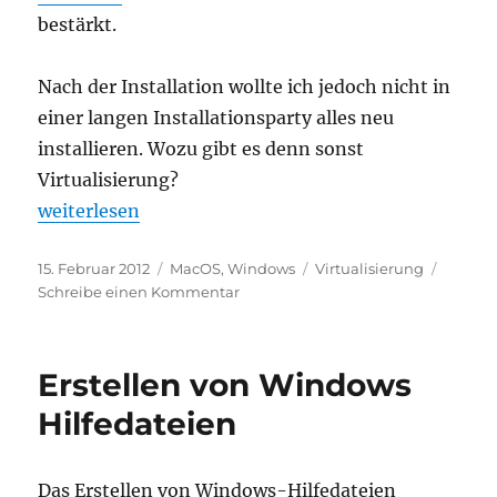
bestärkt.
Nach der Installation wollte ich jedoch nicht in
einer langen Installationsparty alles neu
installieren. Wozu gibt es denn sonst
Virtualisierung?
„Festplatte von VMware Fusion nach Parallels Des
weiterlesen
Veröffentlicht
Kategorien
Schlagwörter
15. Februar 2012
MacOS
,
Windows
Virtualisierung
am
zu
Schreibe einen Kommentar
Festplatte
von
VMware
Erstellen von Windows
Fusion
nach
Hilfedateien
Parallels
Desktop
umziehen
Das Erstellen von Windows-Hilfedateien