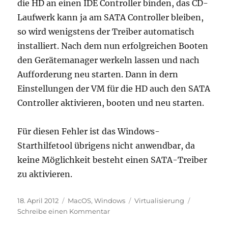
die HD an einen IDE Controller binden, das CD-
Laufwerk kann ja am SATA Controller bleiben,
so wird wenigstens der Treiber automatisch
installiert. Nach dem nun erfolgreichen Booten
den Gerätemanager werkeln lassen und nach
Aufforderung neu starten. Dann in dern
Einstellungen der VM für die HD auch den SATA
Controller aktivieren, booten und neu starten.
Für diesen Fehler ist das Windows-
Starthilfetool übrigens nicht anwendbar, da
keine Möglichkeit besteht einen SATA-Treiber
zu aktivieren.
Veröffentlicht
Kategorien
Schlagwörter
18. April 2012
MacOS
,
Windows
Virtualisierung
am
zu
Schreibe einen Kommentar
Probleme