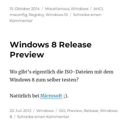
Veröffentlicht
Kategorien
Schlagwörter
15. Oktober 2014
Miscellanous
,
Windows
AHCI
,
am
msconfig
,
Registry
,
Windows 10
Schreibe einen
zu
Kommentar
AHCI
Modus
für
Windows 8 Release
Windows
aktivieren
Preview
Wo gibt’s eigentlich die ISO-Dateien mit dem
Windows 8 zum selber testen?
Natürlich bei
Microsoft
;).
Veröffentlicht
Kategorien
Schlagwörter
23. Juli 2012
Windows
ISO
,
Preview
,
Release
,
Windows
am
zu
8
Schreibe einen Kommentar
Windows