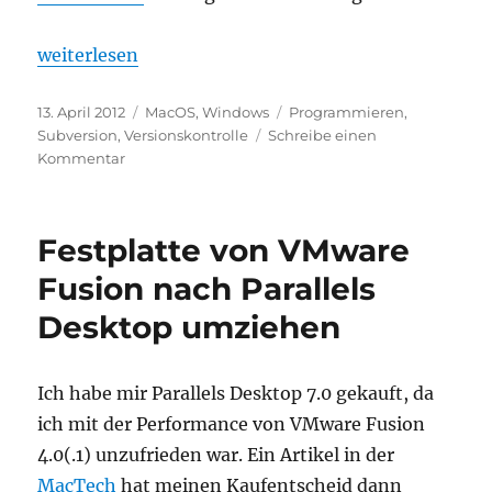
„Subversion Checksum Mismatch“
weiterlesen
Veröffentlicht
Kategorien
Schlagwörter
13. April 2012
MacOS
,
Windows
Programmieren
,
am
Subversion
,
Versionskontrolle
Schreibe einen
zu
Kommentar
Subversion
Checksum
Mismatch
Festplatte von VMware
Fusion nach Parallels
Desktop umziehen
Ich habe mir Parallels Desktop 7.0 gekauft, da
ich mit der Performance von VMware Fusion
4.0(.1) unzufrieden war. Ein Artikel in der
MacTech
hat meinen Kaufentscheid dann