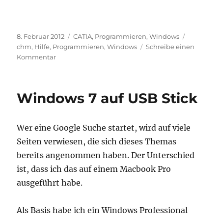
Veröffentlicht
Kategorien
Schlagwör
8. Februar 2012
CATIA
,
Programmieren
,
Windows
am
chm
,
Hilfe
,
Programmieren
,
Windows
Schreibe einen
zu
Kommentar
Erstellen
von
Windows
Windows 7 auf USB Stick
Hilfedateien
Wer eine Google Suche startet, wird auf viele
Seiten verwiesen, die sich dieses Themas
bereits angenommen haben. Der Unterschied
ist, dass ich das auf einem Macbook Pro
ausgeführt habe.
Als Basis habe ich ein Windows Professional